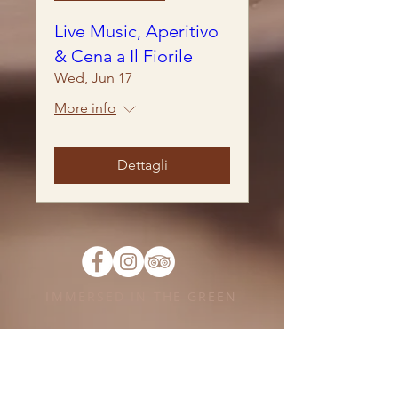
Live Music, Aperitivo
& Cena a Il Fiorile
Wed, Jun 17
More info
Dettagli
IMMERSED IN THE GREEN
&gt;