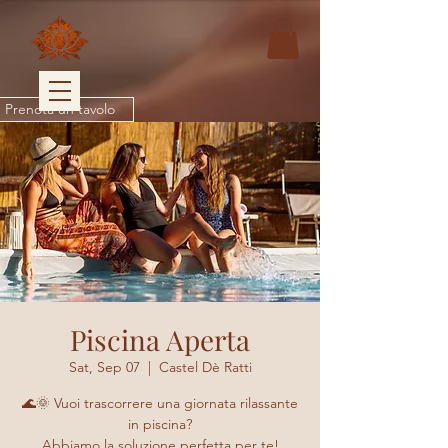
Prenota un tavolo
Piscina Aperta
Sat, Sep 07
  |  
Castel Dè Ratti
🌊🌞 Vuoi trascorrere una giornata rilassante
in piscina?
Abbiamo la soluzione perfetta per te!