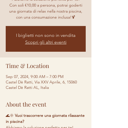
Con soli €10,00 a persona, potrai goderti
una giornata di relax nella nostra piscina,
con una consumazione inclusa!🍹
I biglietti non sono in vendita
Scopri gli altri eventi
Time & Location
Sep 07, 2024, 9:00 AM – 7:00 PM
Castel Dè Ratti, Via XXV Aprile, 6, 15060
Castel Dè Ratti AL, Italia
About the event
🌊🌞 
Vuoi trascorrere una giornata rilassante 
in piscina? 
Abbiamo la soluzione perfetta per te! 