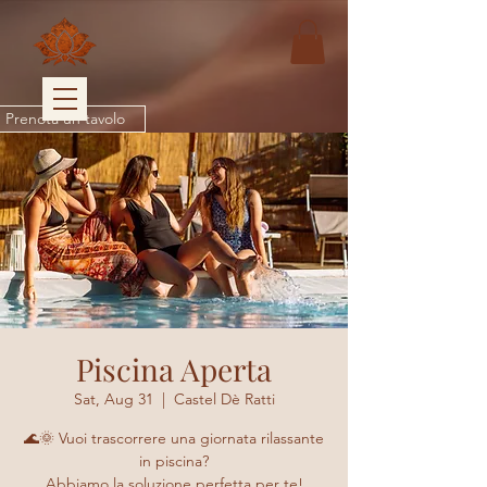
Prenota un tavolo
Piscina Aperta
Sat, Aug 31
  |  
Castel Dè Ratti
🌊🌞 Vuoi trascorrere una giornata rilassante
in piscina?
Abbiamo la soluzione perfetta per te!