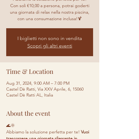
Con soli €10,00 a persona, potrai goderti
una giornata di relax nella nostra piscina,
con una consumazione inclusa!🍹
I biglietti non sono in vendita
Scopri gli altri eventi
Time & Location
Aug 31, 2024, 9:00 AM – 7:00 PM
Castel Dè Ratti, Via XXV Aprile, 6, 15060
Castel Dè Ratti AL, Italia
About the event
🌊🌞 
Abbiamo la soluzione perfetta per te! 
Vuoi 
trascorrere una giornata rilassante in 