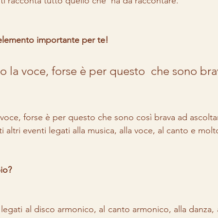
ti racconta tutto quello che  ha da raccontare.
elemento importante per te!
o la voce, forse è per questo  che sono bra
 voce, forse è per questo che sono così brava ad ascolta
ltri eventi legati alla musica, alla voce, al canto e molto
io?
egati al disco armonico, al canto armonico, alla danza, 