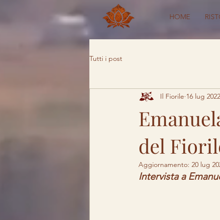
HOME
RIS
Tutti i post
Il Fiorile
16 lug 202
Emanuela 
del Fiori
Aggiornamento:
20 lug 20
Intervista a Emanu