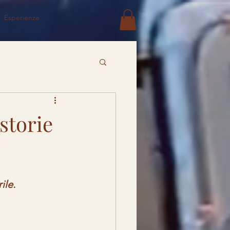
Esperienze
 storie
ile.