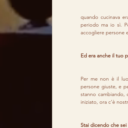
quando cucinava era
periodo ma io sì. P
accogliere persone e f
Ed era anche il tuo 
Per me non è il lu
persone giuste, e per
stanno cambiando, c
iniziato, ora c'è nost
Stai dicendo che sei