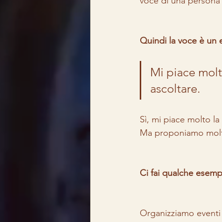
voce di una persona 
Quindi la voce è un 
Mi piace molt
ascoltare.
Sì, mi piace molto la
Ma proponiamo molti a
Ci fai qualche esemp
Organizziamo eventi l