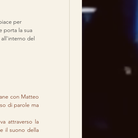
piace per 
 porta la sua 
all'interno del 
mane con Matteo 
uso di parole ma 
a attraverso la 
 il suono della 