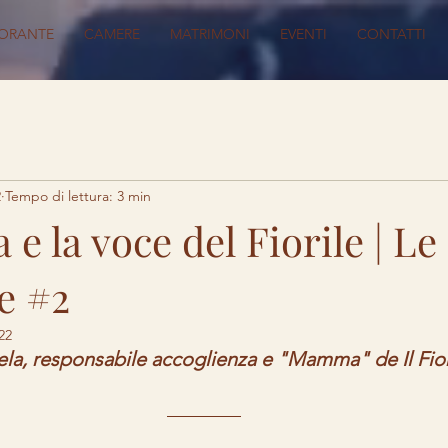
TORANTE
CAMERE
MATRIMONI
EVENTI
CONTATTI
2
Tempo di lettura: 3 min
e la voce del Fiorile | Le
le #2
22
ela, responsabile accoglienza e "Mamma" de Il Fior