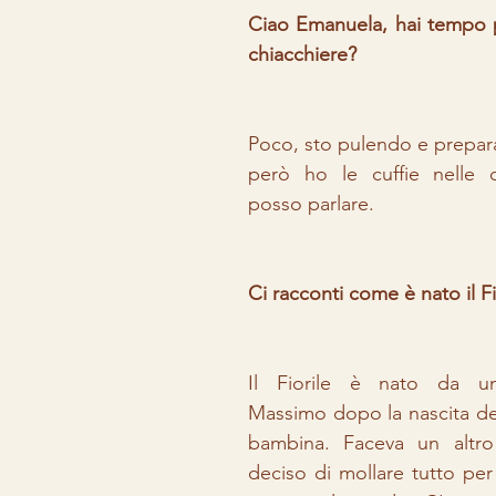
Ciao Emanuela, hai tempo p
chiacchiere?
Poco, sto pulendo e prepar
però ho le cuffie nelle o
posso parlare. 
Ci racconti come è nato il Fi
Il Fiorile è nato da un'
Massimo dopo la nascita del
bambina. Faceva un altro
deciso di mollare tutto per