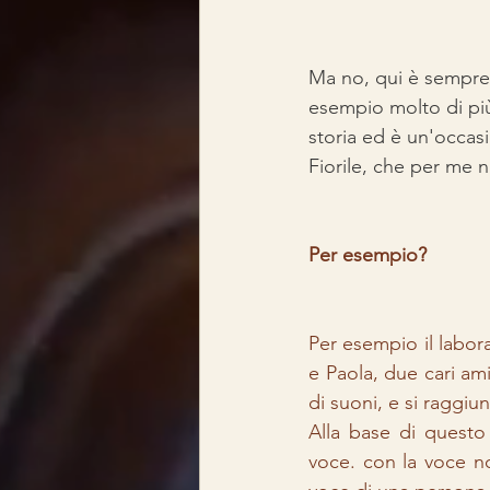
Ma no, qui è sempre 
esempio molto di più
storia ed è un'occasi
Fiorile, che per me n
Per esempio?
Per esempio il labor
e Paola, due cari ami
di suoni, e si raggiu
Alla base di questo 
voce. con la voce no