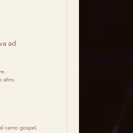
va ad 
re. 
 altro.
al canto gospel, 