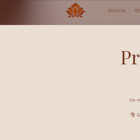
MAISON
R
Pr
Un me
🎅 S