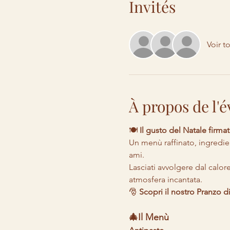
Invités
Voir t
À propos de l
🍽️ 
Il gusto del Natale firmato
Un menù raffinato, ingredien
ami. 
Lasciati avvolgere dal calore
atmosfera incantata.
🎅 
Scopri il nostro Pranzo di
🎄Il Menù