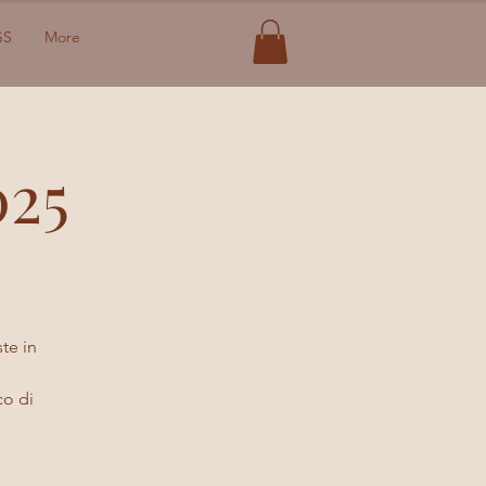
GS
More
025
ste in
co di