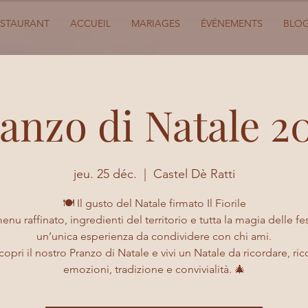
ESTAURANT
ACCUEIL
MARIAGES
ÉVÉNEMENTS
BLO
anzo di Natale 2
jeu. 25 déc.
  |  
Castel Dè Ratti
🍽️ Il gusto del Natale firmato Il Fiorile
nu raffinato, ingredienti del territorio e tutta la magia delle fe
un’unica esperienza da condividere con chi ami.
copri il nostro Pranzo di Natale e vivi un Natale da ricordare, ric
emozioni, tradizione e convivialità. 🎄