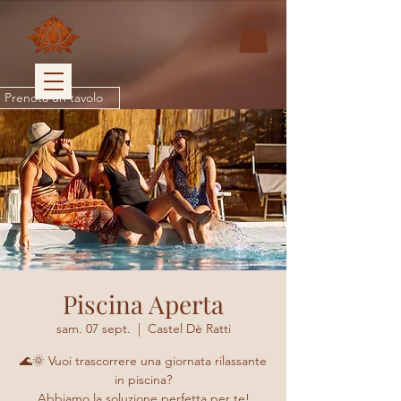
Prenota un tavolo
Piscina Aperta
sam. 07 sept.
  |  
Castel Dè Ratti
🌊🌞 Vuoi trascorrere una giornata rilassante
in piscina?
Abbiamo la soluzione perfetta per te!