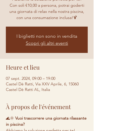
Con soli €10,00 a persona, potrai goderti
una giornata di relax nella nostra piscina,
con una consumazione inclusa!🍹
I biglietti non sono in vendita
Scopri gli altri eventi
Heure et lieu
07 sept. 2024, 09:00 – 19:00
Castel Dè Ratti, Via XXV Aprile, 6, 15060
Castel Dè Ratti AL, Italia
À propos de l'événement
🌊🌞 
Vuoi trascorrere una giornata rilassante 
in piscina? 
Abbiamo la soluzione perfetta per te! 