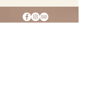
Abonnez-vous à notre liste de
diffusion pour ne pas manquer
toutes les nouvelles et
opportunités du Fiorile. Nous
ne vous écrirons que des choses
intéressantes, promis !
&gt;
HORAIRES :
Mardi - Samedi