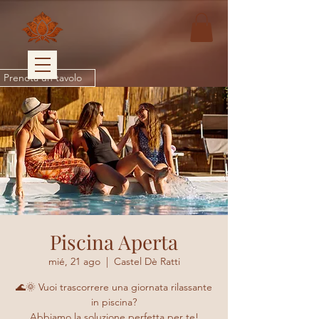
Prenota un tavolo
Piscina Aperta
mié, 21 ago
  |  
Castel Dè Ratti
🌊🌞 Vuoi trascorrere una giornata rilassante
in piscina?
Abbiamo la soluzione perfetta per te!