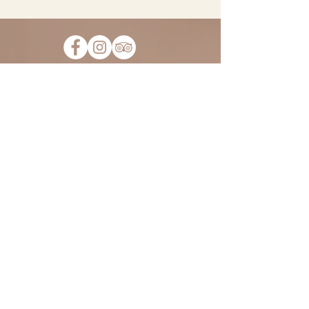
Suscríbete a nuestra lista de
correo para no perderte todas
las novedades y oportunidades
de la Fiorile. ¡Te escribiremos
solo cosas interesantes,
prometido!
&gt;
HORARIOS:
Martes sábado