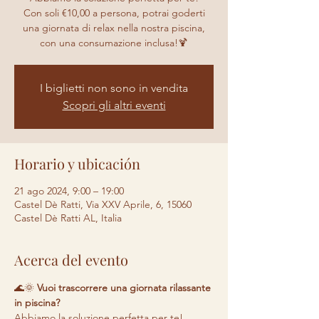
Con soli €10,00 a persona, potrai goderti
una giornata di relax nella nostra piscina,
con una consumazione inclusa!🍹
I biglietti non sono in vendita
Scopri gli altri eventi
Horario y ubicación
21 ago 2024, 9:00 – 19:00
Castel Dè Ratti, Via XXV Aprile, 6, 15060
Castel Dè Ratti AL, Italia
Acerca del evento
🌊🌞 
Vuoi trascorrere una giornata rilassante 
in piscina? 
Abbiamo la soluzione perfetta per te! 