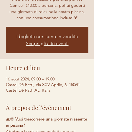
Con soli €10,00 a persona, potrai goderti
una giornata di relax nella nostra piscina,
con una consumazione inclusa!🍹
I biglietti non sono in vendita
Scopri gli altri eventi
Heure et lieu
16 août 2024, 09:00 – 19:00
Castel Dè Ratti, Via XXV Aprile, 6, 15060
Castel Dè Ratti AL, Italia
À propos de l'événement
🌊🌞 
Vuoi trascorrere una giornata rilassante 
in piscina? 
Abbiamo la soluzione perfetta per te! 