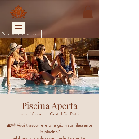
Prenota un tavolo
Piscina Aperta
ven. 16 août
  |  
Castel Dè Ratti
🌊🌞 Vuoi trascorrere una giornata rilassante
in piscina?
Abbiamo la soluzione perfetta per te!