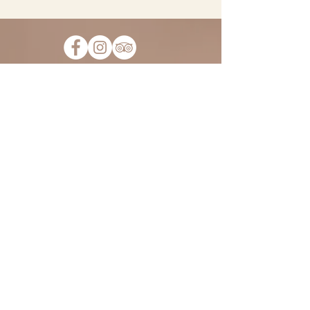
Abonnez-vous à notre liste de
diffusion pour ne pas manquer
toutes les nouvelles et
opportunités du Fiorile. Nous
ne vous écrirons que des choses
intéressantes, promis !
&gt;
HORAIRES :
Mardi - Samedi