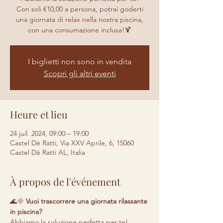
Con soli €10,00 a persona, potrai goderti
una giornata di relax nella nostra piscina,
con una consumazione inclusa!🍹
I biglietti non sono in vendita
Scopri gli altri eventi
Heure et lieu
24 juil. 2024, 09:00 – 19:00
Castel Dè Ratti, Via XXV Aprile, 6, 15060
Castel Dè Ratti AL, Italia
À propos de l'événement
🌊🌞 
Vuoi trascorrere una giornata rilassante 
in piscina? 
Abbiamo la soluzione perfetta per te! 