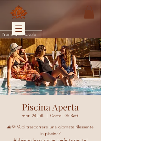
Prenota un tavolo
Piscina Aperta
mer. 24 juil.
  |  
Castel Dè Ratti
🌊🌞 Vuoi trascorrere una giornata rilassante
in piscina?
Abbiamo la soluzione perfetta per te!