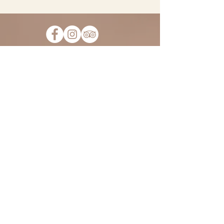
Abonnez-vous à notre liste de
diffusion pour ne pas manquer
toutes les nouvelles et
opportunités du Fiorile. Nous
ne vous écrirons que des choses
intéressantes, promis !
&gt;
HORAIRES :
Mardi - Samedi