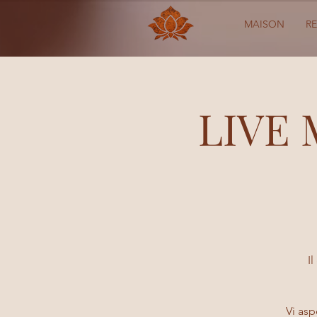
MAISON
R
LIVE 
I
Vi as