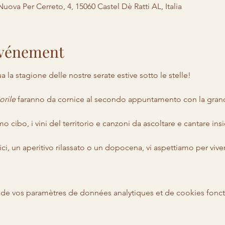
 Nuova Per Cerreto, 4, 15060 Castel Dè Ratti AL, Italia
'événement
a la stagione delle nostre serate estive sotto le stelle!
iorile
 faranno da cornice al secondo appuntamento con la grand
o cibo, i vini del territorio e canzoni da ascoltare e cantare ins
ci, un aperitivo rilassato o un dopocena, vi aspettiamo per vive
de vos paramètres de données analytiques et de cookies fonct