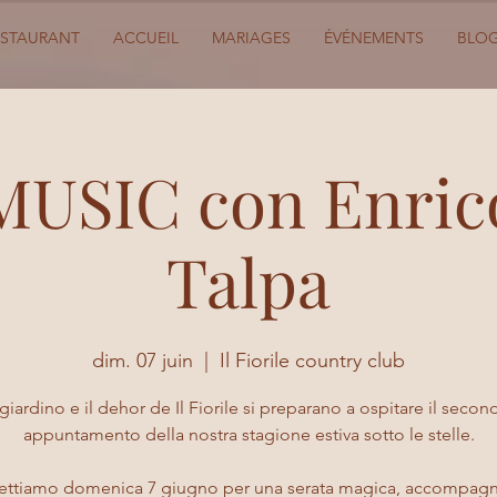
ESTAURANT
ACCUEIL
MARIAGES
ÉVÉNEMENTS
BLO
MUSIC con Enric
Talpa
dim. 07 juin
  |  
Il Fiorile country club
l giardino e il dehor de Il Fiorile si preparano a ospitare il secon
appuntamento della nostra stagione estiva sotto le stelle.
pettiamo domenica 7 giugno per una serata magica, accompagn