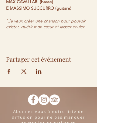
MAX CAVALLARI (basse)
E MASSIMO SUCCURRO (guitare)
"
Je veux créer une chanson pour pouvoir
exister, guérir mon cœur et laisser couler
mon esprit, élever mon esprit et le laisser
vivre en paix
".
Réservation bienvenue.
Partager cet événement
Abonnez-vous à notre liste de
diffusion pour ne pas manquer
toutes les nouvelles et
opportunités du Fiorile. Nous
ne vous écrirons que des choses