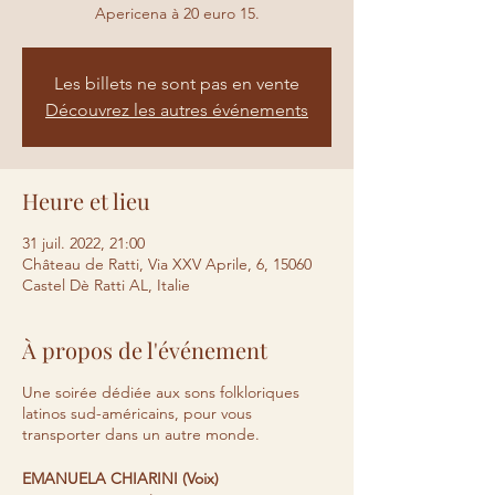
Apericena à 20 euro 15.
Les billets ne sont pas en vente
Découvrez les autres événements
Heure et lieu
31 juil. 2022, 21:00
Château de Ratti, Via XXV Aprile, 6, 15060
Castel Dè Ratti AL, Italie
À propos de l'événement
Une soirée dédiée aux sons folkloriques
latinos sud-américains, pour vous
transporter dans un autre monde.
EMANUELA CHIARINI (Voix)