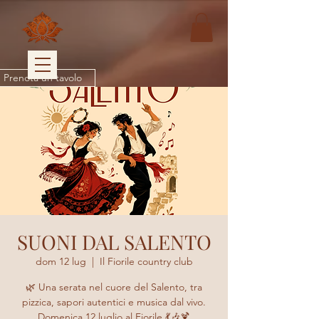
Prenota un tavolo
SUONI DAL SALENTO
dom 12 lug
  |  
Il Fiorile country club
🌿 Una serata nel cuore del Salento, tra
pizzica, sapori autentici e musica dal vivo.
Domenica 12 luglio al Fiorile 💃🎶🍹