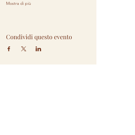
Mostra di più
Condividi questo evento
Iscriviti alla nostra Mailing List
per non perderti tutte le novità
e le occasioni del Fiorile. Ti
scriveremo solo cose
interessanti, promesso!