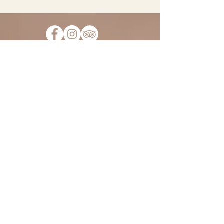
Iscriviti alla nostra Mailing List
per non perderti tutte le novità
e le occasioni del Fiorile. Ti
scriveremo solo cose
interessanti, promesso!
>
ORARI:
Lunedì - Venerdì
18:00-21:00