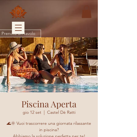
Prenota un tavolo
Piscina Aperta
gio 12 set
  |  
Castel Dè Ratti
🌊🌞 Vuoi trascorrere una giornata rilassante
in piscina?
Abbiamo la soluzione perfetta per te!