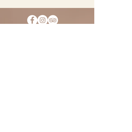
Iscriviti alla nostra Mailing List
per non perderti tutte le novità
e le occasioni del Fiorile. Ti
scriveremo solo cose
interessanti, promesso!
>
ORARI:
Lunedì - Venerdì
18:00-21:00