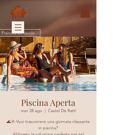
Prenota un tavolo
Piscina Aperta
mer 28 ago
  |  
Castel Dè Ratti
🌊🌞 Vuoi trascorrere una giornata rilassante
in piscina?
Abbiamo la soluzione perfetta per te!