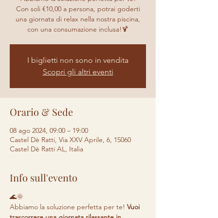
Con soli €10,00 a persona, potrai goderti
una giornata di relax nella nostra piscina,
con una consumazione inclusa!🍹
I biglietti non sono in vendita
Scopri gli altri eventi
Orario & Sede
08 ago 2024, 09:00 – 19:00
Castel Dè Ratti, Via XXV Aprile, 6, 15060
Castel Dè Ratti AL, Italia
Info sull'evento
🌊🌞 
Abbiamo la soluzione perfetta per te! 
Vuoi 
trascorrere una giornata rilassante in 