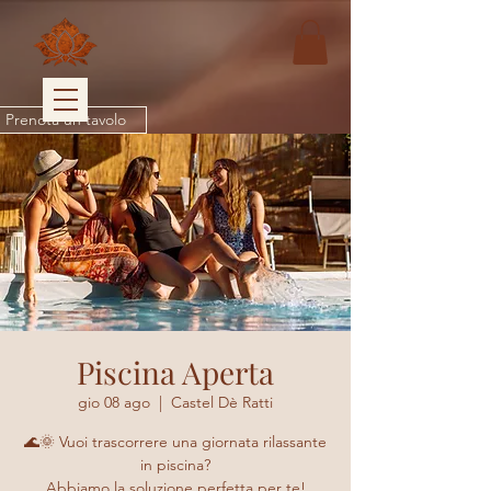
Prenota un tavolo
Piscina Aperta
gio 08 ago
  |  
Castel Dè Ratti
🌊🌞 Vuoi trascorrere una giornata rilassante
in piscina?
Abbiamo la soluzione perfetta per te!