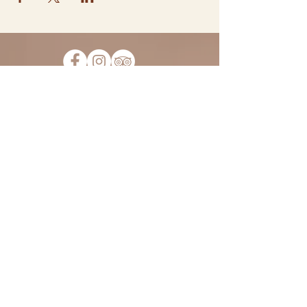
Iscriviti alla nostra Mailing List
per non perderti tutte le novità
e le occasioni del Fiorile. Ti
scriveremo solo cose
interessanti, promesso!
>
ORARI:
Lunedì - Venerdì