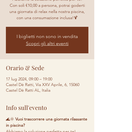
Con soli €10,00 a persona, potrai goderti
una giornata di relax nella nostra piscina,
con una consumazione inclusa!🍹
I biglietti non sono in vendita
Scopri gli altri eventi
Orario & Sede
17 lug 2024, 09:00 – 19:00
Castel Dè Ratti, Via XXV Aprile, 6, 15060
Castel Dè Ratti AL, Italia
Info sull'evento
🌊🌞 
Vuoi trascorrere una giornata rilassante 
in piscina? 
Abbiamo la soluzione perfetta per te! 