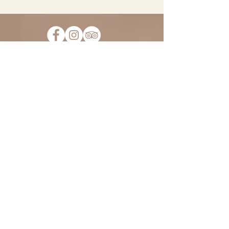
Iscriviti alla nostra Mailing List
per non perderti tutte le novità
e le occasioni del Fiorile. Ti
scriveremo solo cose
interessanti, promesso!
>
ORARI:
Lunedì - Venerdì
18:00-21:00