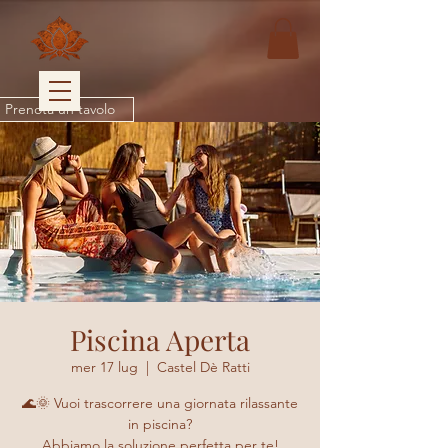
Prenota un tavolo
Piscina Aperta
mer 17 lug
  |  
Castel Dè Ratti
🌊🌞 Vuoi trascorrere una giornata rilassante
in piscina?
Abbiamo la soluzione perfetta per te!