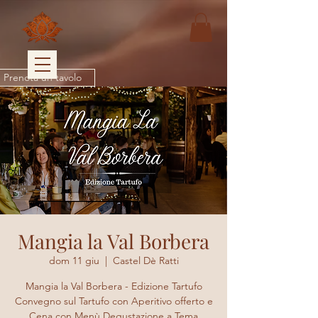
Prenota un tavolo
Mangia la Val Borbera
dom 11 giu
  |  
Castel Dè Ratti
Mangia la Val Borbera - Edizione Tartufo
Convegno sul Tartufo con Aperitivo offerto e
Cena con Menù Degustazione a Tema