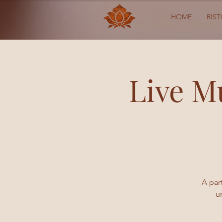
HOME
RIS
Live M
A part
u