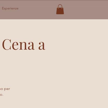
Esperienze
 Cena a
amo per
o.