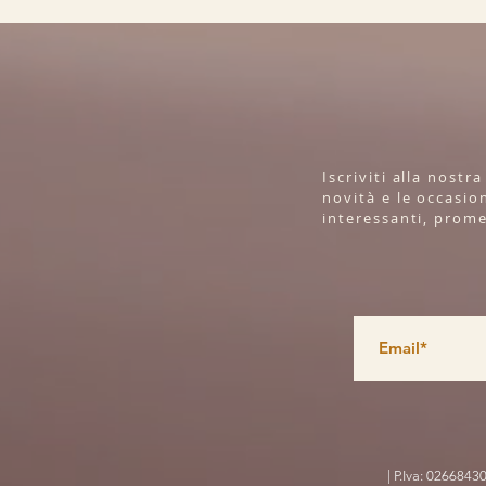
Iscriviti alla nostr
novità e le occasion
interessanti, prom
| P.Iva: 0266843