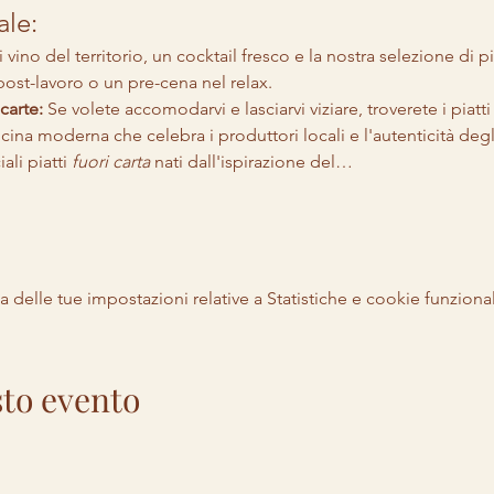
ale:
i vino del territorio, un cocktail fresco e la nostra selezione di pi
ost-lavoro o un pre-cena nel relax.
carte:
 Se volete accomodarvi e lasciarvi viziare, troverete i piatt
ina moderna che celebra i produttori locali e l'autenticità degli 
li piatti 
fuori carta
 nati dall'ispirazione del…
delle tue impostazioni relative a Statistiche e cookie funzional
to evento