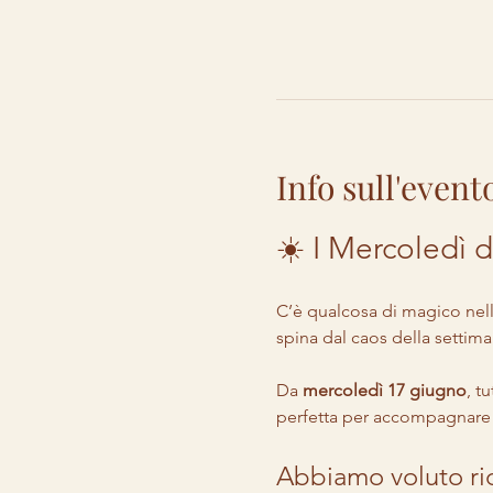
Info sull'event
☀️ I Mercoledì d'
C’è qualcosa di magico nelle 
spina dal caos della settima
Da 
mercoledì 17 giugno
, t
perfetta per accompagnare i v
Abbiamo voluto rid