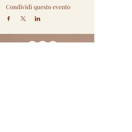
Condividi questo evento
Iscriviti alla nostra Mailing List
per non perderti tutte le novità
e le occasioni del Fiorile. Ti
scriveremo solo cose
interessanti, promesso!
>