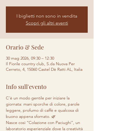
I biglietti non sono in vendita
Scopri gli altri eventi
Orario & Sede
30 mag 2026, 09:30 – 12:30
Il Fiorile country club, S.da Nuova Per
Cerreto, 4, 15060 Castel Dè Ratti AL, Italia
Info sull'evento
C’è un modo gentile per iniziare la 
giornata: mani sporche di colore, parole 
leggere, profumo di caffè e qualcosa di 
buono appena sfornato. 🌿
Nasce così “Colazione con Paciughi”, un 
laboratorio esperienziale dove la creatività 